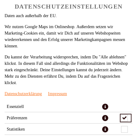
nach Funktion können Daten auch an Diensteanbieter zur
DATENSCHUTZEINSTELLUNGEN
Weiterverarbeitung weitergegeben werden. Einige Anbieter übermitteln
Daten auch außerhalb der EU.
Wir nutzen Google Maps im Onlineshop. Außerdem setzen wir
Marketing-Cookies ein, damit wir Dich auf unseren Webshopseiten
wiedererkennen und den Erfolg unserer Marketingkampagnen messen
können.
Du kannst der Verarbeitung widersprechen, indem Du "Alle ablehnen"
TERIYAKI VEGAN 3 STÜCK
klickst. In diesem Fall sind allerdings die Funktionalitäten im Webshop
stark eingeschränkt. Deine Einstellungen kannst du jederzeit ändern.
Mehr zu den Diensten erfährst Du, indem Du auf das Fragezeichen
klickst.
Datenschutzerklärung
Impressum
Essenziell
Präferenzen
Statistiken