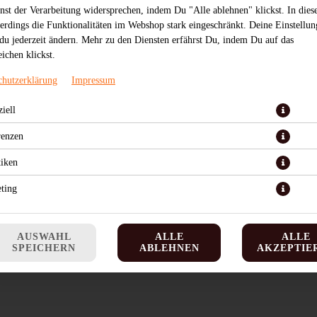
nst der Verarbeitung widersprechen, indem Du "Alle ablehnen" klickst. In dies
lerdings die Funktionalitäten im Webshop stark eingeschränkt. Deine Einstellu
du jederzeit ändern. Mehr zu den Diensten erfährst Du, indem Du auf das
ichen klickst.
chutzerklärung
Impressum
iell
JETZT BESTELLEN
renzen
tiken
ting
AUSWAHL
ALLE
ALLE
SPEICHERN
ABLEHNEN
AKZEPTIE