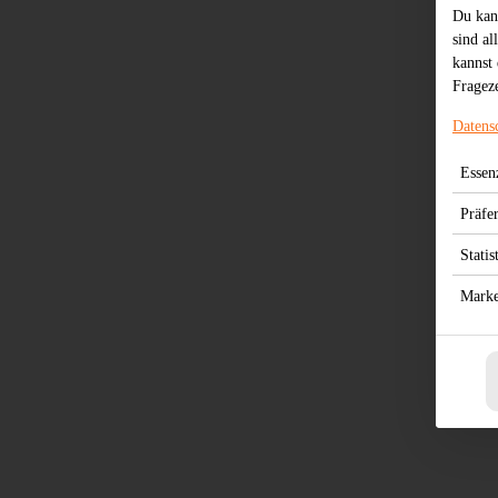
Du kan
sind al
kannst 
Frageze
Datens
Essenz
Präfe
Statis
Marke