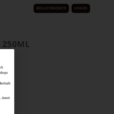
REGISTRIEREN
LOGIN
 250ML
sch
shops
ßerhalb
, damit