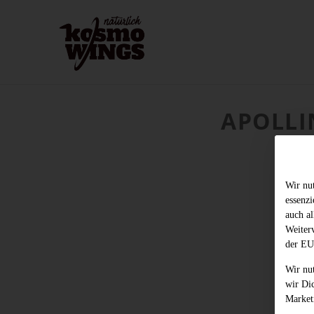
APOLLI
Wir nu
essenz
auch al
Weiter
der EU
Wir nu
wir Di
Market